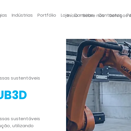
gias
Indústrias
Portfólio
Loja
Carreiras
Contactos
P
Início
Sobre nós
Serviços 
sas sustentáveis
SUB3D
sas sustentáveis
ção, utilizando