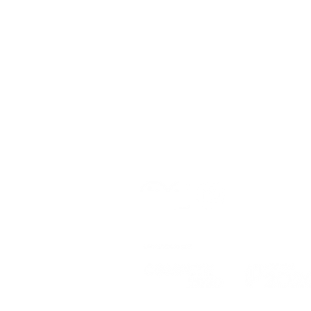
Política da Qualidade
Política de Privacidade
Política de Cookies
Política de Termos e Condições
Livro de Reclamações Eletrónico