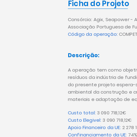
Ficha do Projeto
Consórcio: Agix, Seapower -
Associação Portuguesa de Fu
Código da operação:
COMPET
Descrição:
A operação tem como objetiv
resíduos da indústria de fun
do presente projeto espera-se
ambiental da construção e cr
materiais e adaptação de e
Custo total:
3 090 718,12€
Custo Elegivel:
3 090 718,12€
Apoio Financeiro da UE:
2 278 
Confinanciamento da UE:
74