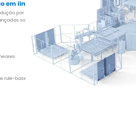
o em linha!
odução por medida
ançadas soluções de
ineares
g e rule-based