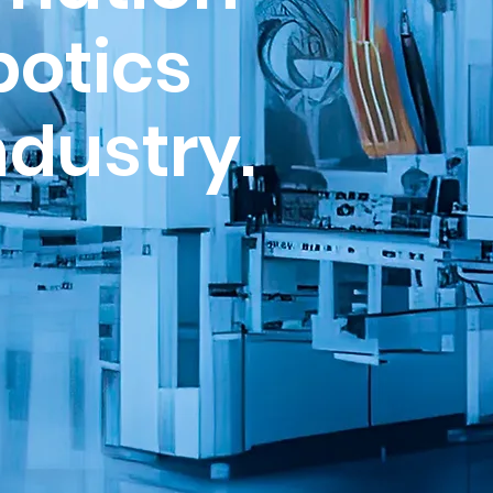
otics
ndustry.