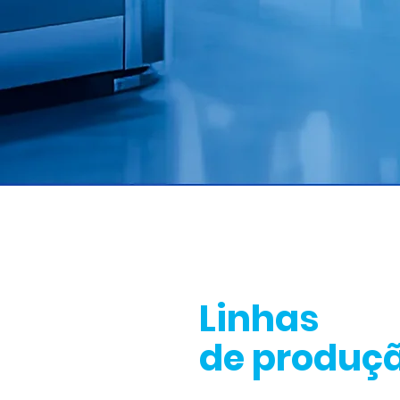
Linhas
de produç