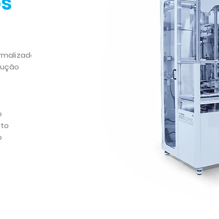
os
rmalizados
dução
o
nto
ão