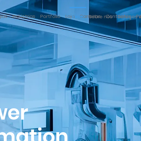
gias
Indústrias
Portfólio
Loja
Carreiras
Contactos
P
Início
Sobre nós
Serviços 
wer
omation