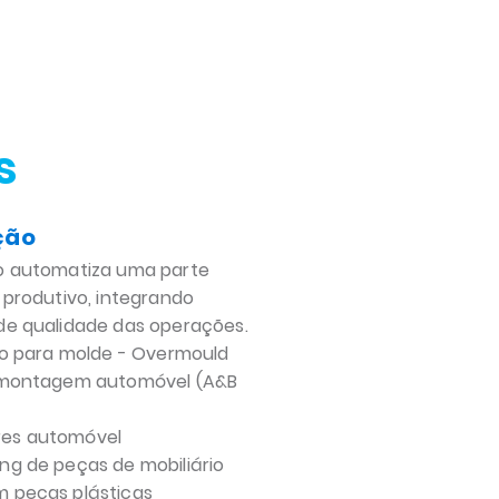
s
ção
o automatiza uma parte
 produtivo, integrando
de qualidade das operações.
to para molde - Overmould
 montagem automóvel (A&B
es automóvel
g de peças de mobiliário
 peças plásticas