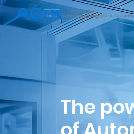
Início
Sobre nós
Serviços & Tecnolo
The po
of Aut