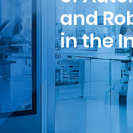
and Rob
in the I