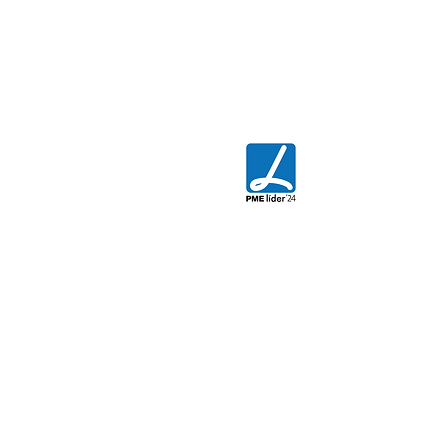
Enviar CV
CONTACTE-NOS
AGIX - Innovative Engineering
Rua da Floresta Nº800
Azabucho - Pousos
2410-021
Leiria - PORTUGAL
T.
+351 244 881 478
E.
commercial@agix.pt
Política da Qualidade
Política de Privacidade