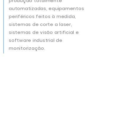
produção totalmente
automatizadas, equipamentos
periféricos feitos à medida,
sistemas de corte a laser,
sistemas de visão artificial e
software industrial de
monitorização.
Procuramos
sempre novos
talentos
que acrescentem
valor
à nossa equipa!
Envia-nos a tua
candidatura espontânea.