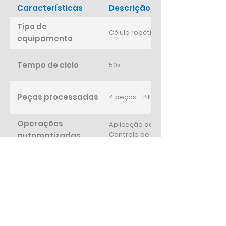
Características
Descrição
Tipo de
Célula robótica para aplicação de 
equipamento
Tempo de ciclo
50s
Peças processadas
4 peças - Pillar A&B Front and Back
Operações
Aplicação de tratamento de superfí
Controlo de fita e pull-tab
automatizadas
Controlos de
Controlo de tensão da fita - antes
Controlo de pull-tab - presença e
qualidade
Dimensões e peso
1981x2626 [mm] - 2000kg
Alimentação de