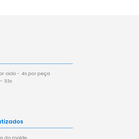
or ciclo - 4s por peça
- 32s
tizados
as do molde