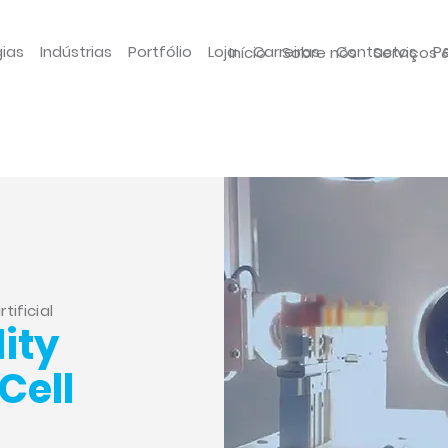
gias
Indústrias
Portfólio
Loja
Carreiras
Contactos
P
Início
Sobre nós
Serviços 
tificial
ity
Cell