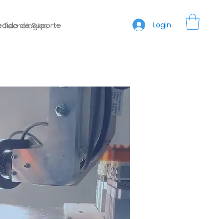
edido de Suporte
Login
& Tecnologias
+