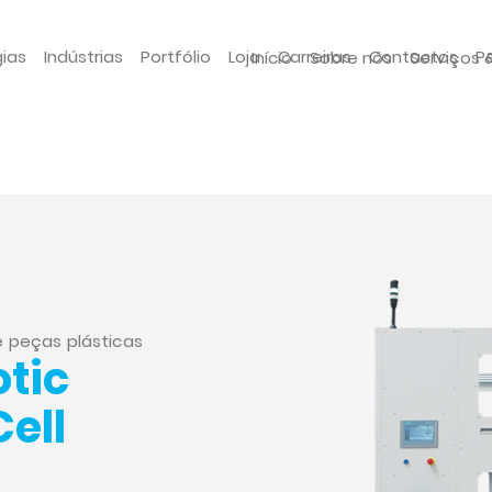
gias
Indústrias
Portfólio
Loja
Carreiras
Contactos
P
Início
Sobre nós
Serviços 
e peças plásticas
otic
ell