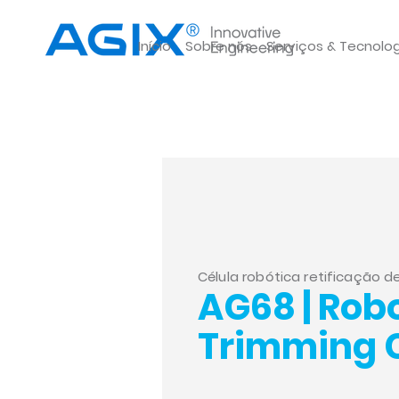
Início
Sobre nós
Serviços & Tecnolo
Célula robótica retificação d
AG68 | Rob
Trimming C