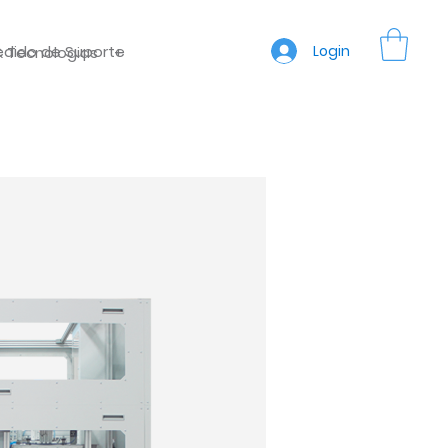
edido de Suporte
Login
& Tecnologias
+