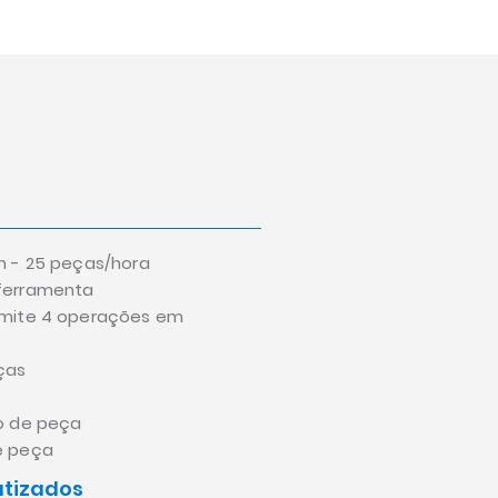
n - 25 peças/hora
ferramenta
rmite 4 operações em
ças
o de peça
e peça
tizados