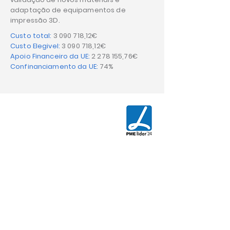
adaptação de equipamentos de
impressão 3D.
Custo total:
3 090 718
,12€
Custo Elegivel:
3 090 718
,12€
Apoio Financeiro da UE:
2 278 155
,76€
Confinanciamento da UE:
74%
CONTACT US
AGIX - Innovative Engineering
Rua da Floresta Nº800
Azabucho - Pousos
2410-021
Leiria - PORTUGAL
T.
+351 244 881 478