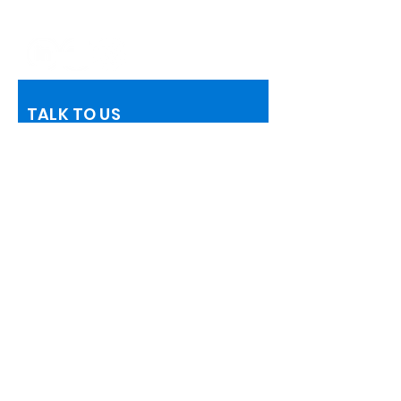
Electronic Complaints Book
TALK TO US
Name
Telephone
Email
Information Request
Add a message