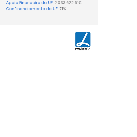
Apoio Financeiro da UE:
2 033 622
,61€
Confinanciamento da UE:
71%
CONTACT US
AGIX - Innovative Engineering
Rua da Floresta Nº800
Azabucho - Pousos
2410-021
Leiria - PORTUGAL
T.
+351 244 881 478
E.
commercial@agix.pt
Quality Policy
Privacy Policy
Cookies Policy
Terms and Conditions Policy