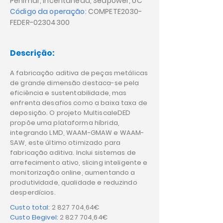
Penimar, Incentahead, Seapower, UC
Código da operação:
COMPETE2030-
FEDER-02304300
Descrição:
A fabricação aditiva de peças metálicas
de grande dimensão destaca-se pela
eficiência e sustentabilidade, mas
enfrenta desafios como a baixa taxa de
deposição. O projeto MultiscaleDED
propõe uma plataforma híbrida,
integrando LMD, WAAM-GMAW e WAAM-
SAW, este último otimizado para
fabricação aditiva. Inclui sistemas de
arrefecimento ativo, slicing inteligente e
monitorização online, aumentando a
produtividade, qualidade e reduzindo
desperdícios.
Custo total:
2 827 704
,64€
Custo Elegivel:
2 827 704
,64€